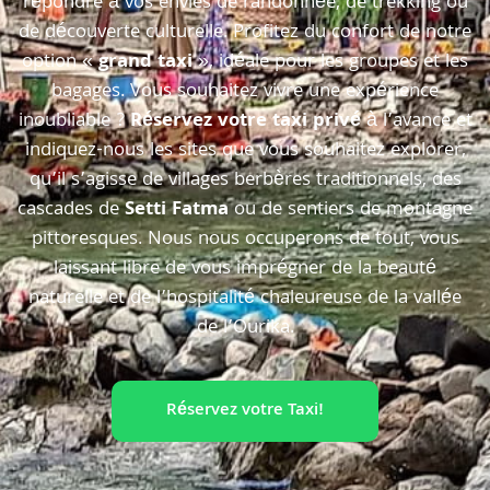
répondre à vos envies de randonnée, de trekking ou
de découverte culturelle. Profitez du confort de notre
option «
grand taxi
», idéale pour les groupes et les
bagages. Vous souhaitez vivre une expérience
inoubliable ?
Réservez votre taxi
privé
à l’avance et
indiquez-nous les sites que vous souhaitez explorer,
qu’il s’agisse de villages berbères traditionnels, des
cascades de
Setti Fatma
ou de sentiers de montagne
pittoresques. Nous nous occuperons de tout, vous
laissant libre de vous imprégner de la beauté
naturelle et de l’hospitalité chaleureuse de la vallée
de l’Ourika.
Réservez votre Taxi!