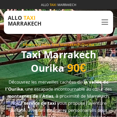
ALLO
TAXI
MARRAKECH
ALLO
TAXI
MARRAKECH
Réservez votre Taxi Marrakech Ourika
Taxi Marrakech
90€
Ourika
Découvrez les merveilles cachées de
la vallée de
l’Ourika
, une escapade incontournable au cœur des
montagnes de l’Atlas
, à proximité de Marrakech.
Notre
service de taxi
vous propose l’aventure
parfaite, avec des itinéraires personnalisés pour