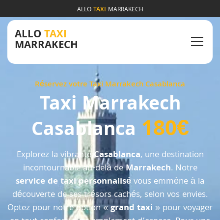
ALLO
TAXI
MARRAKECH
ALLO
TAXI
MARRAKECH
Réservez votre Taxi Marrakech Casablanca
Taxi Marrakech
180€
Casablanca
Explorez la vibrante
Casablanca
, une destination
incontournable au-delà de
Marrakech
. Notre
service de taxi personnalisé
vous emmène à la
découverte de ses trésors cachés, selon vos envies.
Optez pour notre option «
grand taxi
» pour voyager