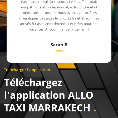
Casablanca a été fantastique. Le chauffeur était
sympathique et professionnel, et la voiture était
confortable et propre. Nous avons apprécié les
magnifiques paysages le long du trajet et sommes
arrivés à Casablanca détendus et prêts pour nos
vacances. A recommander vivement !
Sarah B
London
Télécharger l'application
Téléchargez
l'application ALLO
TAXI MARRAKECH
.