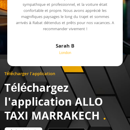
sympathique et professionnel, et la voiture était
confortable et propre. Nous avons apprécié les
magnifiques paysages le long du trajet et sommes
arrivés à Rabat détendus et prêts pour nos vacances. A
recommander vivement !
Sarah B
London
Télécharger l'application
Téléchargez
l'application ALLO
TAXI MARRAKECH
.