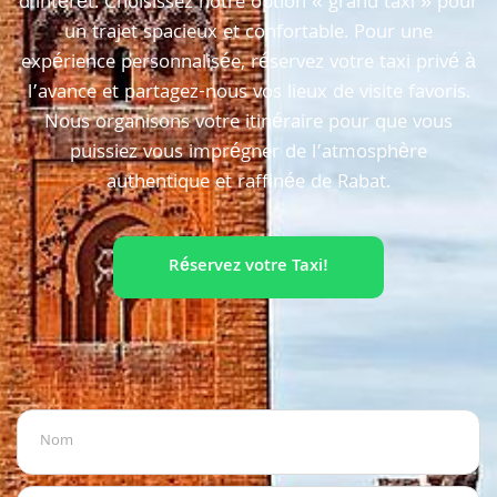
d’intérêt. Choisissez notre option « grand taxi » pour
un trajet spacieux et confortable. Pour une
expérience personnalisée, réservez votre taxi privé à
l’avance et partagez-nous vos lieux de visite favoris.
Nous organisons votre itinéraire pour que vous
puissiez vous imprégner de l’atmosphère
authentique et raffinée de Rabat.
Réservez votre Taxi!