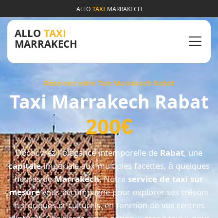
ALLO
TAXI
MARRAKECH
ALLO
TAXI
MARRAKECH
Réservez votre Taxi Marrakech Rabat
Taxi Marrakech Rabat
200€
Découvrez l’élégance intemporelle de
Rabat
, une
capitale
impériale aux multiples facettes, à quelques
heures de
Marrakech
. Notre
service de taxi sur
mesure
vous accompagne pour explorer ses trésors
historiques et culturels, en fonction de vos centres